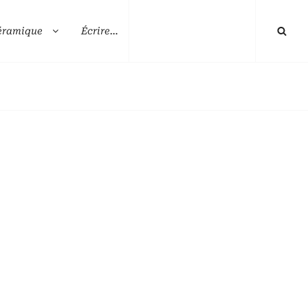
éramique
Écrire…