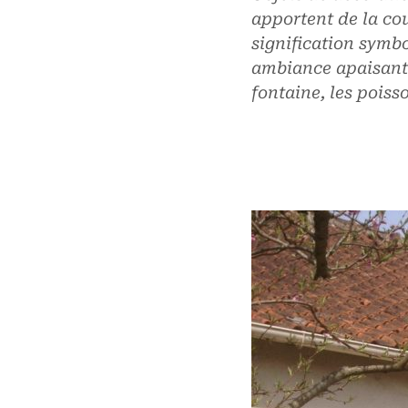
apportent de la cou
signification symb
ambiance apaisante
fontaine, les pois