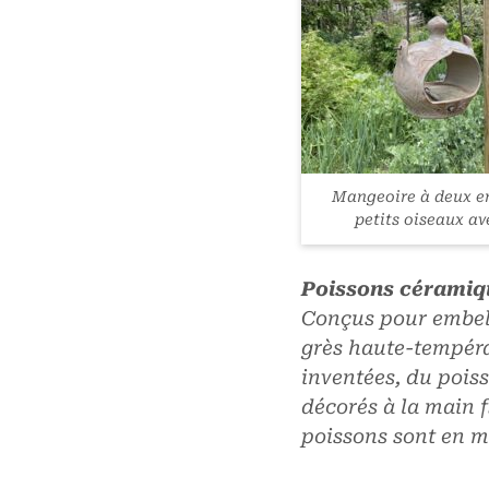
Mangeoire à deux en
petits oiseaux av
Poissons céramiq
Conçus pour embell
grès haute-tempéra
inventées, du pois
décorés à la main f
poissons sont en 