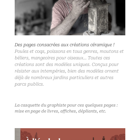
Des pages consacrées aux créations céramique !
Poules et coqs, poissons en tous genres, moutons et
béliers, mangeoires pour oiseaux… Toutes ces
créations sont des modèles uniques. Conçus pour
résister aux intempéries, bien des modèles ornent
déjà de nombreux jardins particuliers et autres
parcs publics.
La casquette du graphiste pour ces quelques pages :
mise en page de livres, affiches, dépliants, etc.