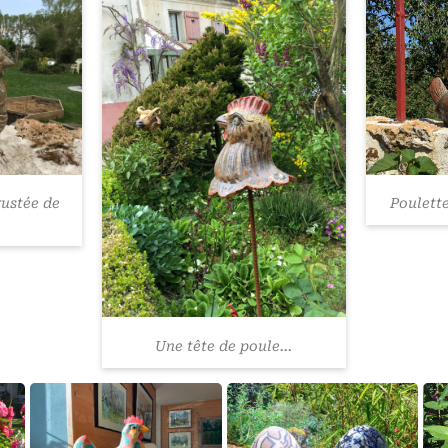
rustée de
Poulette
Une tête de poule...