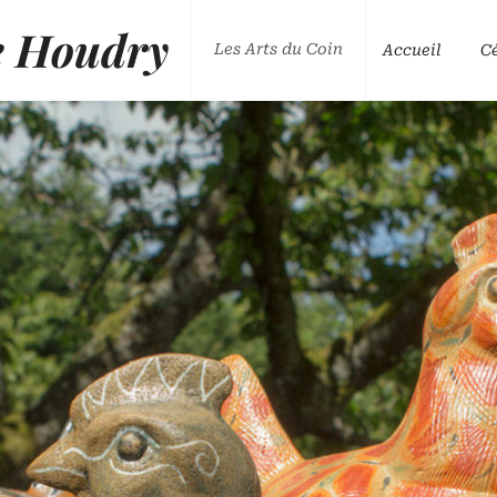
e Houdry
Les Arts du Coin
Accueil
C