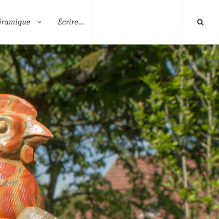
éramique
Écrire…